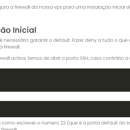
gura a firewall da nossa vps para uma instalação inicial 
ão Inicial
é necessário garantir o default. Fazer deny a tudo o que e
firewall.
ewall activa, temos de abrir o porto SSH, caso contrário a 
g
como escrever o numero 22 (que é a porta default do ss
firewall.