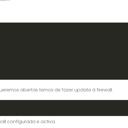
queremos abertas temos de fazer update à firewall.
all configurada e activa.