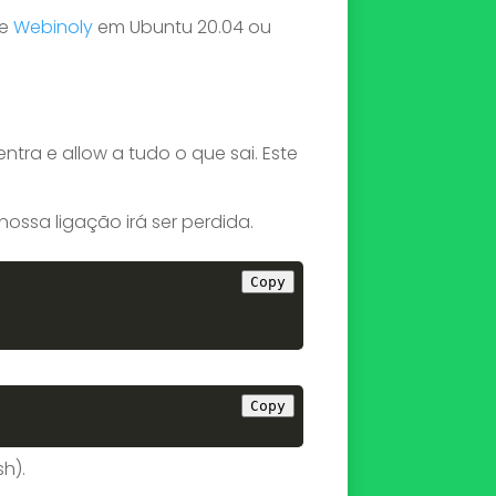
de
Webinoly
em Ubuntu 20.04 ou
ntra e allow a tudo o que sai. Este
nossa ligação irá ser perdida.
Copy
Copy
h).