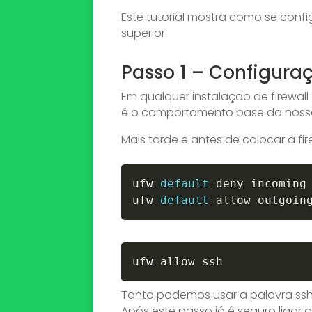
Este tutorial mostra como se confi
superior.
Passo 1 – Configuraç
Em qualquer instalação de firewall 
é o comportamento base da nossa 
Mais tarde e antes de colocar a fir
ufw 
default
 deny incoming

ufw 
default
 allow outgoin
Tanto podemos usar a palavra ssh 
Após este passo já é seguro ligar a 