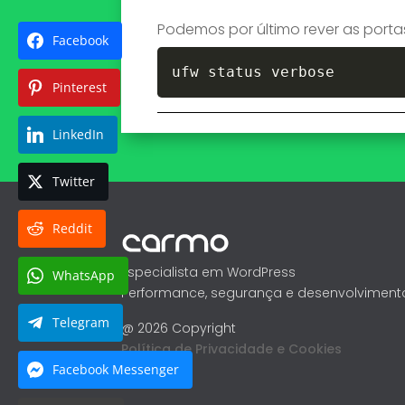
Podemos por último rever as port
Facebook
ufw status verbose
Pinterest
LinkedIn
Twitter
Reddit
Especialista em WordPress
WhatsApp
Performance, segurança e desenvolviment
Telegram
@ 2026 Copyright
Política de Privacidade e Cookies
Facebook Messenger