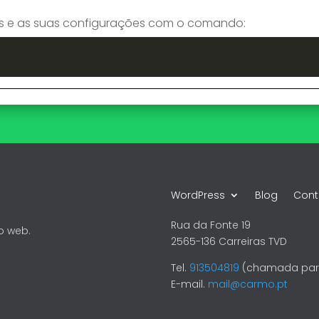
as e as suas configurações com o comando:
WordPress
Blog
Cont
Rua da Fonte 19
o web.
2565-136 Carreiras TVD
Tel.
913504819
(chamada para
E-mail.
mail@carmo.pt