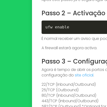
Passo 2 – Activação 
É normal receber um aviso que po
A firewall estará agora activa.
Passo 3 – Configura
Agora é tempo de abrir os portos 
configuração do
site oficial
.
22/TCP (Inbound/Outbound)
25/TCP (Outbound)
80/TCP (Inbound/Outbound)
443/TCP (Inbound/Outbound)
587/TCP (Outbound) *Optional for