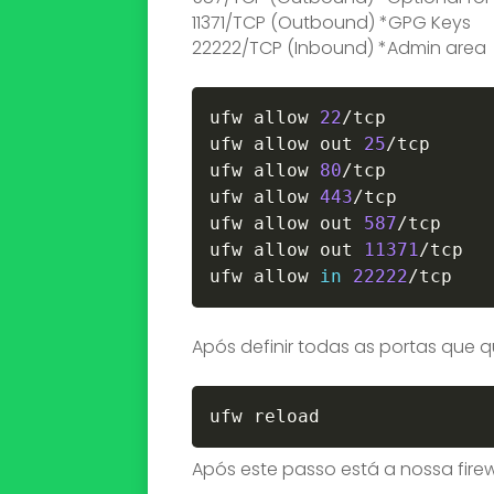
11371/TCP (Outbound) *GPG Keys
22222/TCP (Inbound) *Admin area
ufw allow 
22
/
tcp

ufw allow out 
25
/
tcp

ufw allow 
80
/
tcp

ufw allow 
443
/
tcp

ufw allow out 
587
/
tcp

ufw allow out 
11371
/
tcp

ufw allow 
in
22222
/
tcp
Após definir todas as portas que 
ufw reload
Após este passo está a nossa firew